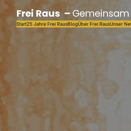
Frei Raus –
Gemeinsam S
Start
25 Jahre Frei Raus
Blog
Über Frei Raus
Unser Ne