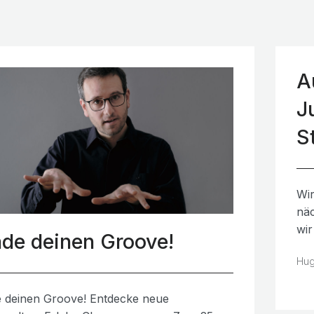
A
J
S
Wir
näc
wir
nde deinen Groove!
Hug
e deinen Groove! Entdecke neue